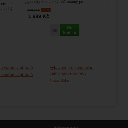
japonský kuchařský nůž určený pro
cm : je
každodenní práci v domácích...
ž vhodný
2 099
Kč
-10 %
1 889
Kč
Do
Porovnat
košíku
a vaření v přírodě
Vybavení pro kempování,
campingové potřeby
a vaření v přírodě
Nože Böker