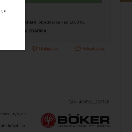
e, a
prava ČR ZDARMA
: objednávka nad 1600 Kč
měna velikosti ZDARMA
orovnat
Hlídací pes
Položit dotaz
uktů a
ste se s
EAN:
4045011216718
žeme si
ožní
.
epšovat
Výrobce:
masa, ryb, ale
bře krájet. Je