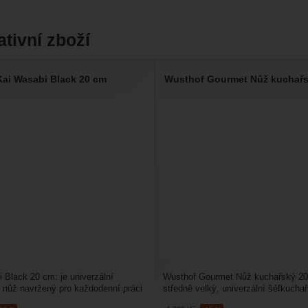
ativní zboží
Kai Wasabi Black 20 cm
Wusthof Gourmet Nůž kuchařs
 Black 20 cm: je univerzální
Wusthof Gourmet Nůž kuchařský 20 
nůž navržený pro každodenní práci
středně velký, univerzální šéfkucha
profesionální...
vhodný pro každého...