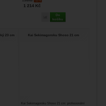
1 349
Kč
-10 %
1 214
Kč
Do
Porovnat
košíku
ký 23 cm
Kai Sekimagoroku Shoso 21 cm
Kai Sekimagoroku Shoso 21 cm: profesionální