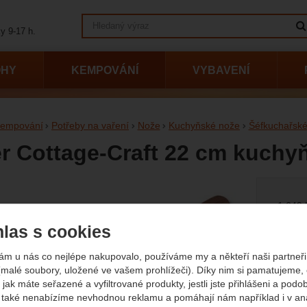
Vyhledávání
y 9-17 h.
OHY
KEMPOVÁNÍ
VYBAVENÍ
empování
Potřeby na vaření
Nože
Kuchyňské nože
Šéfkuchařské
r Cottage-Craft 22 cm kuchy
afie
Původn
1 649
1 
las s cookies
(
(1 158
ám u nás co nejlépe nakupovalo, používáme my a někteří naši partneři 
Dostup
Nedos
(malé soubory, uložené ve vašem prohlížeči). Díky nim si pamatujeme,
 jak máte seřazené a vyfiltrované produkty, jestli jste přihlášeni a podo
také nenabízíme nevhodnou reklamu a pomáhají nám například i v an