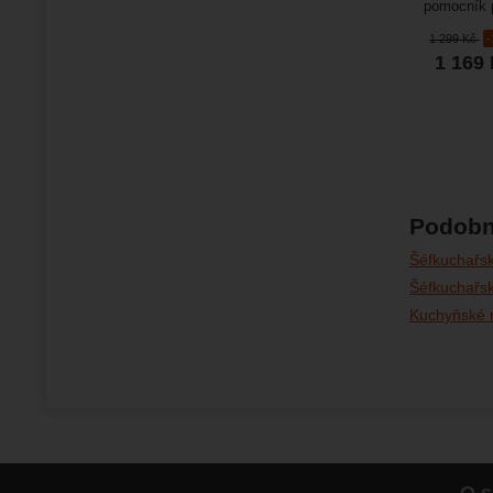
pomocník p
Díky středn
1 299
Kč
1 169
Podobn
Šéfkuchařs
Šéfkuchařs
Kuchyňské 