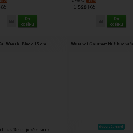
-10 %
1 799
Kč
-15 %
Kč
1 529
Kč
Do
Do
Porovnat
Porovnat
košíku
košíku
Kai Wasabi Black 15 cm
Wusthof Gourmet Nůž kuchařs
doporučujeme!
 Black 15 cm: je všestranný