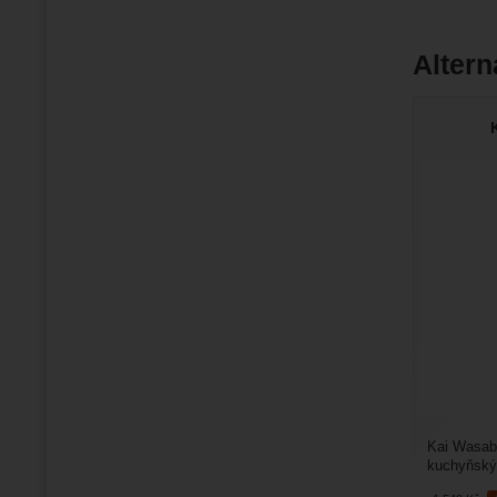
Altern
Kai Wasabi
kuchyňský 
v domácí i 