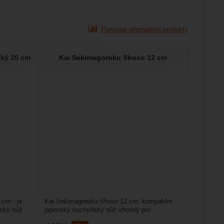
Porovnat alternativní produkty
ký 20 cm
Kai Sekimagoroku Shoso 12 cm
cm : je
Kai Sekimagoroku Shoso 12 cm: kompaktní
řský nůž
japonský kuchyňský nůž vhodný pro
každodenní přípravu menších...