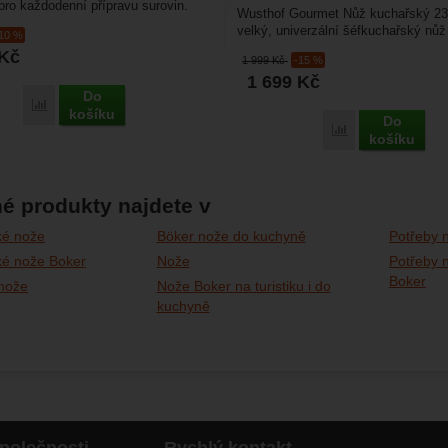
ro každodenní přípravu surovin.
Wusthof Gourmet Nůž kuchařský 23 
ě dlouhé čepeli...
velký, univerzální šéfkuchařský nů
-10 %
pro každého kuchaře....
Kč
1 999
Kč
-15 %
1 699
Kč
Do
Porovnat
košíku
Do
Porovnat
košíku
é produkty najdete v
ké nože
Böker nože do kuchyně
Potřeby n
ké nože Boker
Nože
Potřeby n
Boker
nože
Nože Boker na turistiku i do
kuchyně