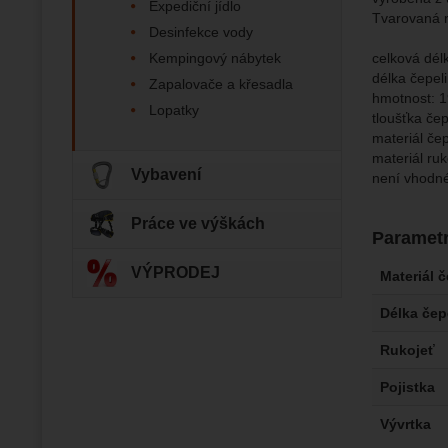
Expediční jídlo
Zo
Tyto coo
Tvarovaná r
Desinfekce vody
Jejich p
Marketi
Marke
Data zís
celková dél
Kempingový nábytek
Povol
nejsme s
délka čepel
Zapalovače a křesadla
hmotnost: 1
Lopatky
tloušťka če
Zo
Marketin
materiál če
vhodné o
materiál ruk
Vybavení
není vhodné
Práce ve výškách
Paramet
VÝPRODEJ
Materiál 
Délka čep
Rukojeť
Pojistka
Vývrtka