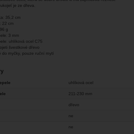
brazit
kies nám umožňují měření výkonu našeho webu i našich reklamních k
ukojeť je ze dřeva.
omocí určujeme počet návštěv a zdroje návštěv našich internetových st
.
ngové
-
abychom vás neobtěžovali nevhodnou reklamou
tingové
kaná pomocí těchto cookies zpracováváme souhrnně a anonymně, tak
ka: 35,2 cm
eno
chopni identifikovat konkrétní uživatele našeho webu.
i: 22 cm
96 g
pele: 3 mm
brazit
gové cookies používáme my nebo naši partneři, abychom vám mohli zo
pele: uhlíková ocel C75
bsahy nebo reklamy jak na našich stránkách, tak na stránkách třetích 
ojeti švestkové dřevo
 do myčky, pouze ruční mytí
ry
čepele
uhlíková ocel
ele
211-230 mm
dřevo
ne
ne