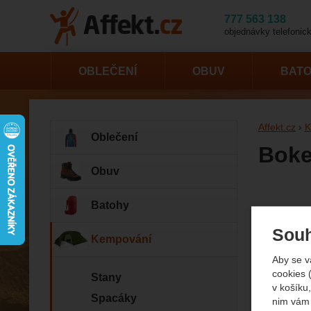
777 563 138
objednávky telefonick
OBLEČENÍ
OBUV
BAT
Affekt.cz
K
Oblečení
Boke
Obuv
Fotogr
Batohy
Souh
Kempování
Aby se v
cookies 
Stany
v košíku,
Spacáky
nim vám 