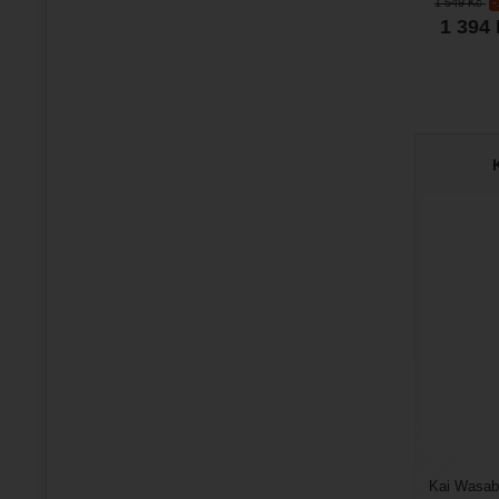
1 549
Kč
1 394
Kai Wasabi